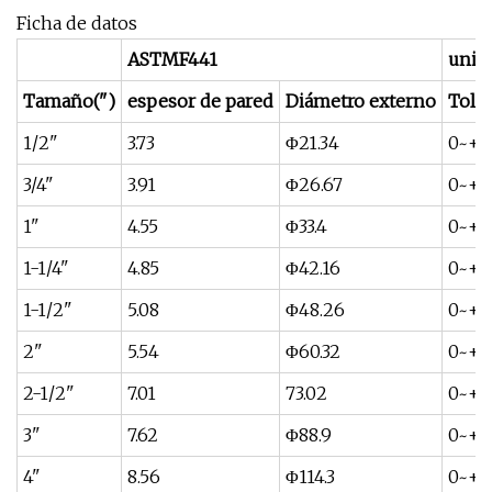
Ficha de datos
ASTMF441
unid
Tamaño(")
espesor de pared
Diámetro externo
Toler
1/2"
3.73
Φ21.34
0~+0.
3/4"
3.91
Φ26.67
0~+0.
1"
4.55
Φ33.4
0~+0,
1-1/4"
4.85
Φ42.16
0~+0
1-1/2"
5.08
Φ48.26
0~+0
2"
5.54
Φ60.32
0~+0
2-1/2"
7.01
73.02
0~+0
3"
7.62
Φ88.9
0~+0,
4"
8.56
Φ114.3
0~+1