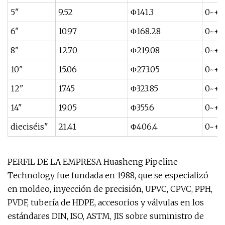
5"
9.52
Φ141.3
0~+1,
6"
10.97
Φ168.28
0~+1,
8"
12.70
Φ219.08
0~+1,
10"
15.06
Φ273.05
0~+1
12"
17.45
Φ323.85
0~+2
14"
19.05
Φ355.6
0~+2
dieciséis"
21.41
Φ406.4
0~+2.
PERFIL DE LA EMPRESA Huasheng Pipeline
Technology fue fundada en 1988, que se especializó
en moldeo, inyección de precisión, UPVC, CPVC, PPH,
PVDF, tubería de HDPE, accesorios y válvulas en los
estándares DIN, ISO, ASTM, JIS sobre suministro de