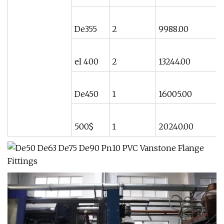
De355
2
9988.00
el 400
2
13244.00
De450
1
16005.00
500$
1
20240.00