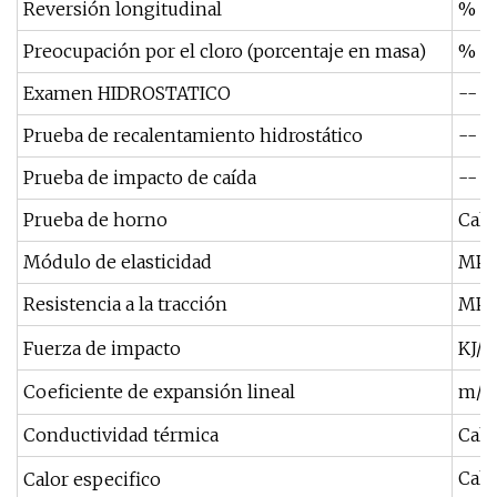
Reversión longitudinal
%
Preocupación por el cloro (porcentaje en masa)
%
Examen HIDROSTATICO
--
Prueba de recalentamiento hidrostático
--
Prueba de impacto de caída
--
Prueba de horno
Cal/
Módulo de elasticidad
MPa
Resistencia a la tracción
MPa
Fuerza de impacto
KJ/
Coeficiente de expansión lineal
m/m
Conductividad térmica
Cal/
Cal/
Calor especifico