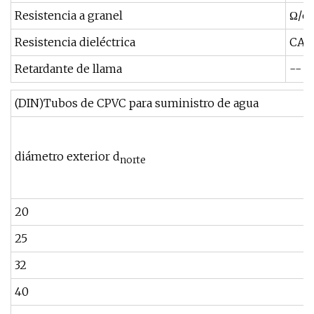
Resistencia a granel
Ω/c
Resistencia dieléctrica
CA,
Retardante de llama
--
(DIN)Tubos de CPVC para suministro de agua
diámetro exterior d
norte
20
25
32
40