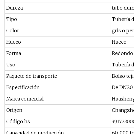
Dureza
tubo dur
Tipo
Tubería d
Color
gris o pe
Hueco
Hueco
Forma
Redondo
Uso
Tubería d
Paquete de transporte
Bolso tej
Especificación
De DN20
Marca comercial
Huashen
Origen
Changzh
Código hs
39172300
Capacidad de producción
60, 000 t