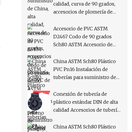
calidad, curva de 90 grados,
accesorios de plomería de
PVC de 3 pulgadas Sch80 para
suministro de agua, precio
Accesorio de PVC ASTM
barato, accesorios de PVC
D2467 Codo de 90 grados
Sch80 ASTM Accesorio de
r
relleno de plástico PVC UPVC
con enchufe
China ASTM Sch80 Plástico
PVC Pn16 Instalación de
tuberías para suministro de
agua
Conexión de tubería de
plástico estándar DIN de alta
calidad Accesorios de tubería
en T cruzada de PVC
Conexión de tubería de
China ASTM Sch80 Plástico