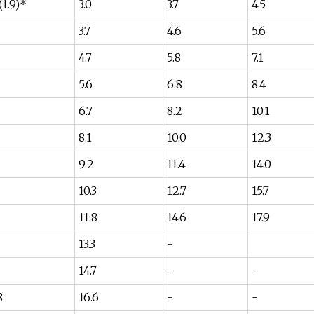
(1.9)*
3.0
3.7
4.5
3.7
4.6
5.6
4.7
5.8
7.1
5.6
6.8
8.4
6.7
8.2
10.1
8.1
10.0
12.3
9.2
11.4
14.0
10.3
12.7
15.7
11.8
14.6
17.9
13.3
-
14.7
-
-
8
16.6
-
-