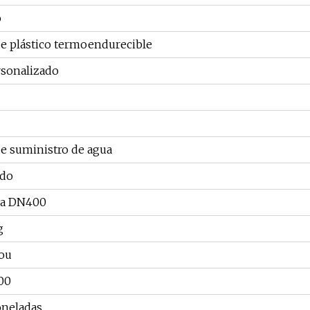
o
e plástico termoendurecible
rsonalizado
e suministro de agua
ido
 a DN400
g
ou
00
oneladas