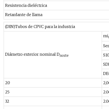
Resistencia dieléctrica
Retardante de llama
(DIN)Tubos de CPVC para la industria
mi
Ser
Diámetro exterior nominal D
S1
norte
SD
DE
20
2,0
25
2.0
32
2.0