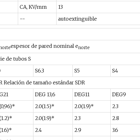
CA, KV/mm
13
--
autoextinguible
espesor de pared nominal e
norte
norte
ie de tubos S
0
S6.3
S5
S4
R Relación de tamaño estándar SDR
G21
DEG 13,6
DEG11
DEG9
(0,96)*
2.0(1.5)*
2.0(1.9)*
2.3
(1.2)*
2.0(1.9)*
2.3
2.8
(1.6)*
2.4
2.9
3.6