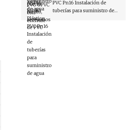
presión UPVC para aplicación
PVC Pn16 Instalación de
de sistema industrial ASTM
tuberías para suministro de
Sch80
agua