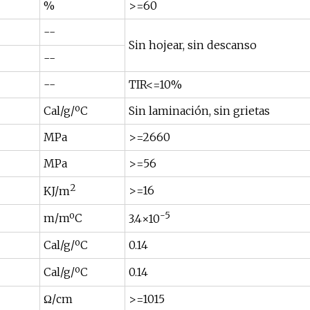
%
>=60
--
Sin hojear, sin descanso
--
--
TIR<=10%
Cal/g/ºC
Sin laminación, sin grietas
MPa
>=2660
MPa
>=56
2
>=16
KJ/m
-5
m/mºC
3.4×10
Cal/g/ºC
0.14
Cal/g/ºC
0.14
Ω/cm
>=1015